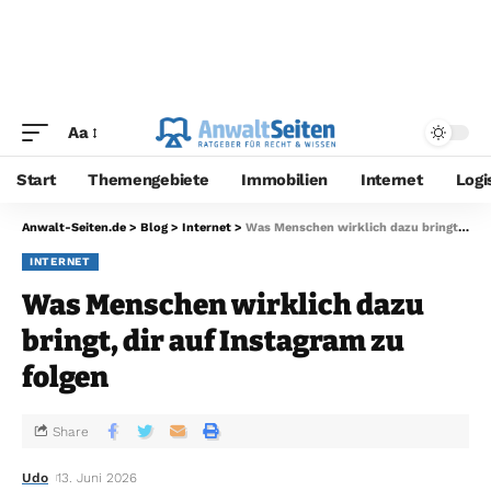
Aa
Start
Themengebiete
Immobilien
Internet
Logi
Anwalt-Seiten.de
>
Blog
>
Internet
>
Was Menschen wirklich dazu bringt, dir auf Instagram zu folgen
INTERNET
Was Menschen wirklich dazu
bringt, dir auf Instagram zu
folgen
Share
Udo
13. Juni 2026