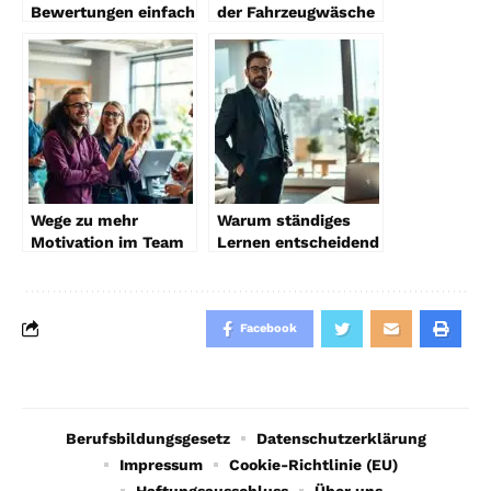
Bewertungen einfach
der Fahrzeugwäsche
so löschen lassen?
– Wer haftet?
Wege zu mehr
Warum ständiges
Motivation im Team
Lernen entscheidend
ist
Facebook
Berufsbildungsgesetz
Datenschutzerklärung
Impressum
Cookie-Richtlinie (EU)
Haftungsausschluss
Über uns