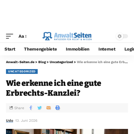
Aa
Start
Themengebiete
Immobilien
Internet
Logi
Anwalt-Seiten.de
>
Blog
>
Uncategorized
>
Wie erkenne ich eine gute Erbrechts-Kanzlei?
UNCATEGORIZED
Wie erkenne ich eine gute
Erbrechts-Kanzlei?
Share
Udo
13. Juni 2026