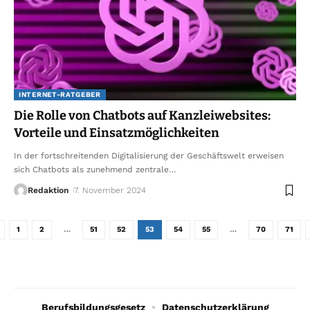
INTERNET-RATGEBER
Die Rolle von Chatbots auf Kanzleiwebsites:
Vorteile und Einsatzmöglichkeiten
In der fortschreitenden Digitalisierung der Geschäftswelt erweisen
sich Chatbots als zunehmend zentrale
…
Redaktion
7. November 2024
1
2
…
51
52
53
54
55
…
70
71
Berufsbildungsgesetz
Datenschutzerklärung