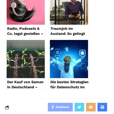
Radio, Podcasts &
Traumjob im
Co. legal genießen –
Ausland: So gelingt
der neue Audio-
der erfolgreiche
Boom bringt
Einstieg
grenzenloses
Hörvergnügen
Der Kauf von Samen
Die besten Strategien
in Deutschland –
für Datenschutz im
Rechtliche Lage,
Internet
Tipps und Hinweise
Facebook