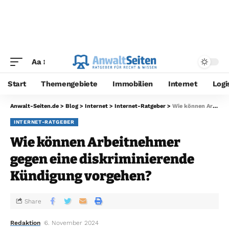
Aa
Start
Themengebiete
Immobilien
Internet
Logi
Anwalt-Seiten.de
>
Blog
>
Internet
>
Internet-Ratgeber
>
Wie können Arbeitnehmer gegen eine diskriminierende Kündigung vorgehen?
INTERNET-RATGEBER
Wie können Arbeitnehmer
gegen eine diskriminierende
Kündigung vorgehen?
Share
Redaktion
6. November 2024