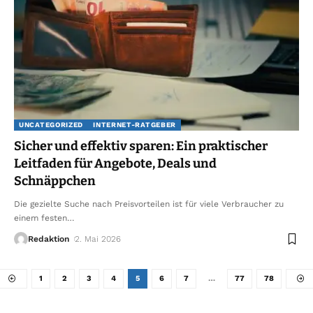
UNCATEGORIZED
INTERNET-RATGEBER
Sicher und effektiv sparen: Ein praktischer
Leitfaden für Angebote, Deals und
Schnäppchen
Die gezielte Suche nach Preisvorteilen ist für viele Verbraucher zu
einem festen
…
Redaktion
2. Mai 2026
1
2
3
4
5
6
7
…
77
78