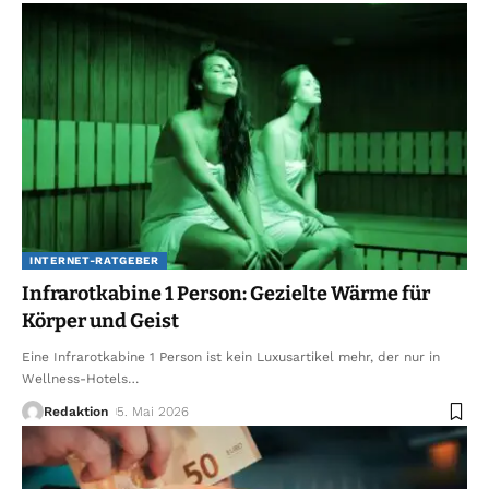
INTERNET-RATGEBER
Infrarotkabine 1 Person: Gezielte Wärme für
Körper und Geist
Eine Infrarotkabine 1 Person ist kein Luxusartikel mehr, der nur in
Wellness-Hotels
…
Redaktion
5. Mai 2026