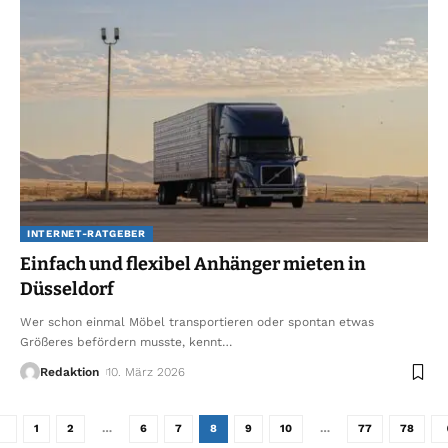
INTERNET-RATGEBER
Einfach und flexibel Anhänger mieten in
Düsseldorf
Wer schon einmal Möbel transportieren oder spontan etwas
Größeres befördern musste, kennt
…
Redaktion
10. März 2026
1
2
…
6
7
8
9
10
…
77
78