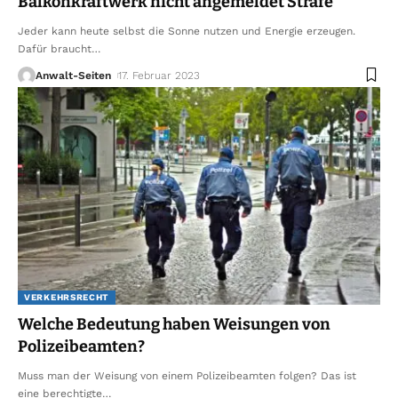
Balkonkraftwerk nicht angemeldet Strafe
Jeder kann heute selbst die Sonne nutzen und Energie erzeugen.
Dafür braucht
…
Anwalt-Seiten
17. Februar 2023
VERKEHRSRECHT
Welche Bedeutung haben Weisungen von
Polizeibeamten?
Muss man der Weisung von einem Polizeibeamten folgen? Das ist
eine berechtigte
…