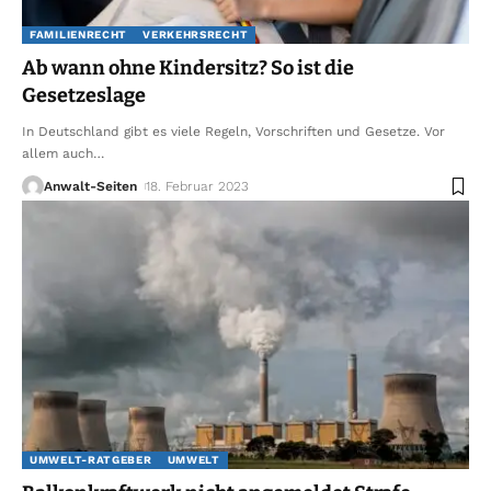
FAMILIENRECHT
VERKEHRSRECHT
Ab wann ohne Kindersitz? So ist die
Gesetzeslage
In Deutschland gibt es viele Regeln, Vorschriften und Gesetze. Vor
allem auch
…
Anwalt-Seiten
18. Februar 2023
UMWELT-RATGEBER
UMWELT