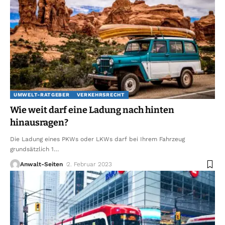
UMWELT-RATGEBER
VERKEHRSRECHT
Wie weit darf eine Ladung nach hinten
hinausragen?
Die Ladung eines PKWs oder LKWs darf bei Ihrem Fahrzeug
grundsätzlich 1
…
Anwalt-Seiten
2. Februar 2023