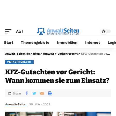
Aa
Start
Themengebiete
Immobilien
Internet
Logi
Anwalt-Seiten.de
>
Blog
>
Umwelt
>
Verkehrsrecht
>
KFZ-Gutachten vor Gericht: Wann kommen sie zum Einsatz?
VERKEHRSRECHT
KFZ-Gutachten vor Gericht:
Wann kommen sie zum Einsatz?
Share
Anwalt-Seiten
29. März 2023