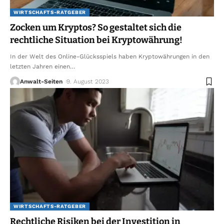
WIRTSCHAFTS-RATGEBER
Zocken um Kryptos? So gestaltet sich die
rechtliche Situation bei Kryptowährung!
In der Welt des Online-Glücksspiels haben Kryptowährungen in den
letzten Jahren einen
…
Anwalt-Seiten
9. August 2023
WIRTSCHAFTS-RATGEBER
Rechtliche Risiken bei der Investition in