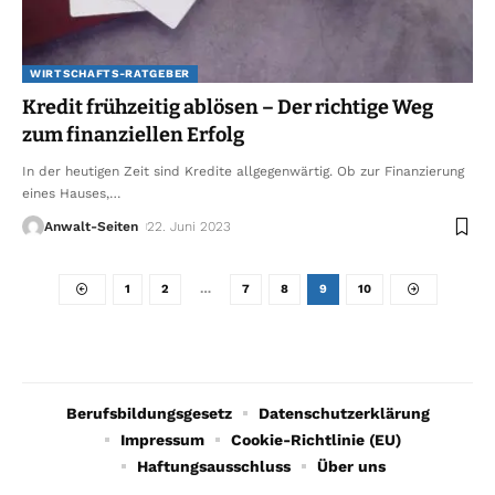
WIRTSCHAFTS-RATGEBER
Kredit frühzeitig ablösen – Der richtige Weg
zum finanziellen Erfolg
In der heutigen Zeit sind Kredite allgegenwärtig. Ob zur Finanzierung
eines Hauses,
…
Anwalt-Seiten
22. Juni 2023
1
2
…
7
8
9
10
Berufsbildungsgesetz
Datenschutzerklärung
Impressum
Cookie-Richtlinie (EU)
Haftungsausschluss
Über uns