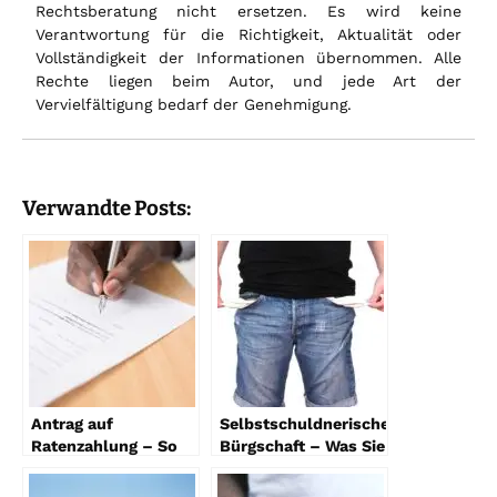
Rechtsberatung nicht ersetzen. Es wird keine
Verantwortung für die Richtigkeit, Aktualität oder
Vollständigkeit der Informationen übernommen. Alle
Rechte liegen beim Autor, und jede Art der
Vervielfältigung bedarf der Genehmigung.
Verwandte Posts:
Antrag auf
Selbstschuldnerische
Ratenzahlung – So
Bürgschaft – Was Sie
stunden Sie fällige
wissen sollten
Zahlungen