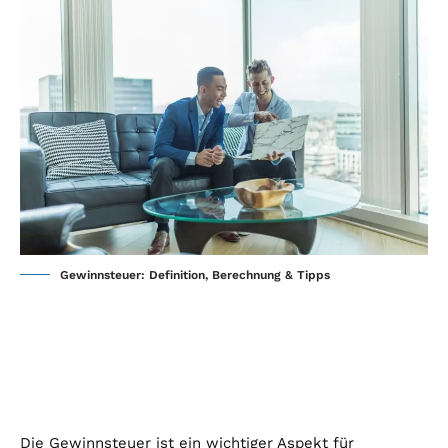
Gewinnsteuer: Definition, Berechnung & Tipps
Die Gewinnsteuer ist ein wichtiger Aspekt für