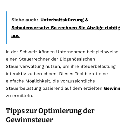
Siehe auch:
Unterhaltskürzung &
Schadensersatz: So rechnen Sie Abzüge richtig
aus
In der Schweiz können Unternehmen beispielsweise
einen Steuerrechner der Eidgenössischen
Steuerverwaltung nutzen, um ihre Steuerbelastung
interaktiv zu berechnen. Dieses Tool bietet eine
einfache Möglichkeit, die voraussichtliche
Steuerbelastung basierend auf dem erzielten
Gewinn
zu ermitteln.
Tipps zur Optimierung der
Gewinnsteuer