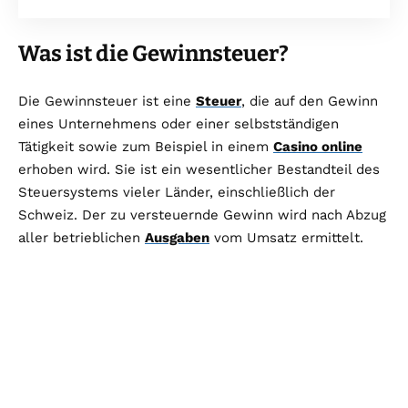
Was ist die Gewinnsteuer?
Die Gewinnsteuer ist eine
Steuer
, die auf den Gewinn
eines Unternehmens oder einer selbstständigen
Tätigkeit sowie zum Beispiel in einem
Casino online
erhoben wird. Sie ist ein wesentlicher Bestandteil des
Steuersystems vieler Länder, einschließlich der
Schweiz. Der zu versteuernde Gewinn wird nach Abzug
aller betrieblichen
Ausgaben
vom Umsatz ermittelt.