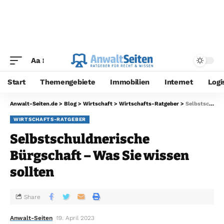
Aa
Start
Themengebiete
Immobilien
Internet
Logi
Anwalt-Seiten.de
>
Blog
>
Wirtschaft
>
Wirtschafts-Ratgeber
>
Selbstschuldnerische Bürgschaft – Was Sie wissen sollten
WIRTSCHAFTS-RATGEBER
Selbstschuldnerische
Bürgschaft – Was Sie wissen
sollten
Share
Anwalt-Seiten
19. April 2023