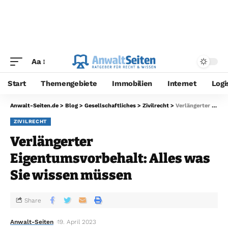
Aa
Start
Themengebiete
Immobilien
Internet
Logi
Anwalt-Seiten.de
>
Blog
>
Gesellschaftliches
>
Zivilrecht
>
Verlängerter Eigentumsvorbehalt: Alles was Sie wissen müssen
ZIVILRECHT
Verlängerter
Eigentumsvorbehalt: Alles was
Sie wissen müssen
Share
Anwalt-Seiten
19. April 2023