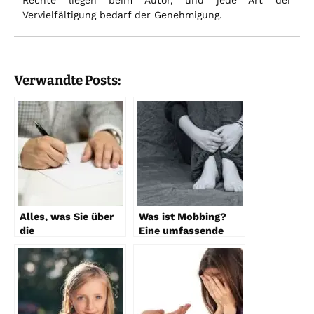
Rechte liegen beim Autor, und jede Art der
Vervielfältigung bedarf der Genehmigung.
Verwandte Posts:
Alles, was Sie über
Was ist Mobbing?
die
Eine umfassende
Generalvollmacht
Definition
ohne Notar wissen
müssen