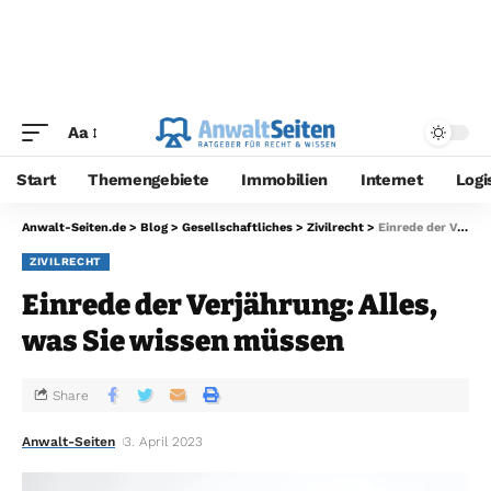
Aa
Start
Themengebiete
Immobilien
Internet
Logi
Anwalt-Seiten.de
>
Blog
>
Gesellschaftliches
>
Zivilrecht
>
Einrede der Verjährung: Alles, was Sie wissen müssen
ZIVILRECHT
Einrede der Verjährung: Alles,
was Sie wissen müssen
Share
Anwalt-Seiten
3. April 2023