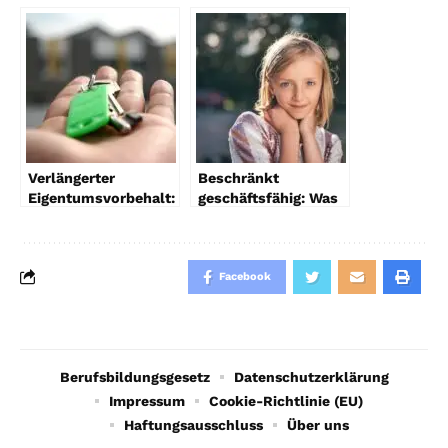
Nachteile sowie
Generalvollmacht
Schuldenfreiheit
ohne Notar wissen
müssen
Verlängerter
Beschränkt
Eigentumsvorbehalt:
geschäftsfähig: Was
Alles was Sie wissen
Sie darüber wissen
müssen
sollten
Facebook
Berufsbildungsgesetz
Datenschutzerklärung
Impressum
Cookie-Richtlinie (EU)
Haftungsausschluss
Über uns