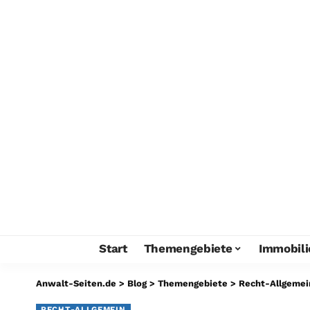
Start
Themengebiete
Immobili
Anwalt-Seiten.de
>
Blog
>
Themengebiete
>
Recht-Allgemei
RECHT-ALLGEMEIN