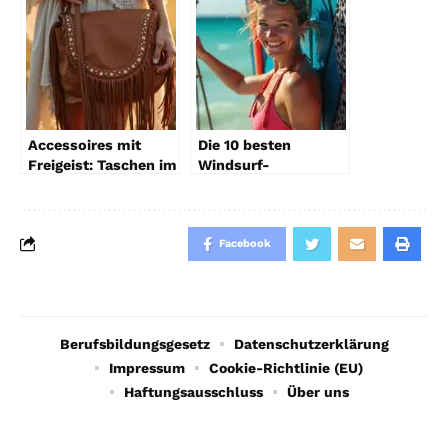
Accessoires mit
Die 10 besten
Freigeist: Taschen im
Windsurf-
Boho-Stil
Zubehörteile für
Anfänger
Facebook
Berufsbildungsgesetz
Datenschutzerklärung
Impressum
Cookie-Richtlinie (EU)
Haftungsausschluss
Über uns