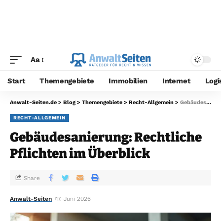
Aa
Start
Themengebiete
Immobilien
Internet
Logi
Anwalt-Seiten.de
>
Blog
>
Themengebiete
>
Recht-Allgemein
>
Gebäudesanierung: Rechtliche Pflichten im Überblick
RECHT-ALLGEMEIN
Gebäudesanierung: Rechtliche
Pflichten im Überblick
Share
Anwalt-Seiten
17. Juni 2026