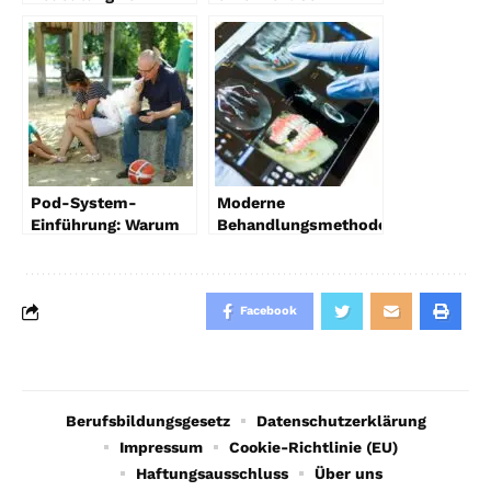
Hardware-
funktioniert
Anforderungen für
Gehirntraining
eine sichere
Remote-
Arbeitsumgebung
mit Firmen-Handys
Pod-System-
Moderne
Einführung: Warum
Behandlungsmethoden
Pod-E-Zigaretten
in der
ideal für Einsteiger
Kieferorthopädie
sind
Facebook
Berufsbildungsgesetz
Datenschutzerklärung
Impressum
Cookie-Richtlinie (EU)
Haftungsausschluss
Über uns