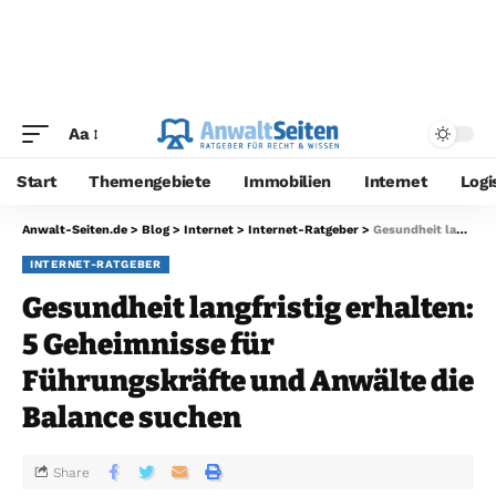
Aa
Start
Themengebiete
Immobilien
Internet
Logi
Anwalt-Seiten.de
>
Blog
>
Internet
>
Internet-Ratgeber
>
Gesundheit langfristig erhalten: 5 Geheimnisse für Führungskräfte und Anwälte die Balance suchen
INTERNET-RATGEBER
Gesundheit langfristig erhalten:
5 Geheimnisse für
Führungskräfte und Anwälte die
Balance suchen
Share