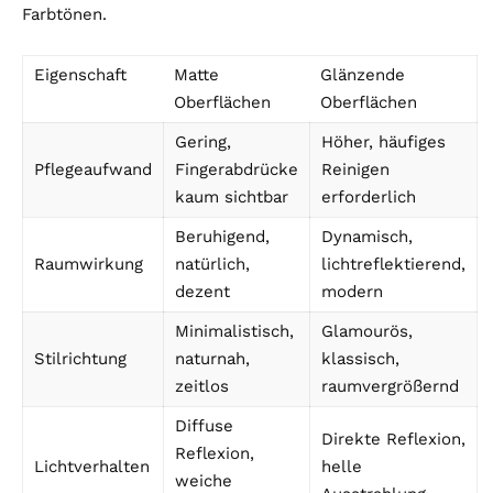
Farbtönen.
Eigenschaft
Matte
Glänzende
Oberflächen
Oberflächen
Gering,
Höher, häufiges
Pflegeaufwand
Fingerabdrücke
Reinigen
kaum sichtbar
erforderlich
Beruhigend,
Dynamisch,
Raumwirkung
natürlich,
lichtreflektierend,
dezent
modern
Minimalistisch,
Glamourös,
Stilrichtung
naturnah,
klassisch,
zeitlos
raumvergrößernd
Diffuse
Direkte Reflexion,
Reflexion,
Lichtverhalten
helle
weiche