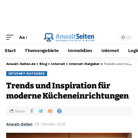
Aa
Start
Themengebiete
Immobilien
Internet
Logi
Anwalt-Seiten.de
>
Blog
>
Internet
>
Internet-Ratgeber
>
Trends und Inspiration für moderne Kücheneinrichtungen
INTERNET-RATGEBER
Trends und Inspiration für
moderne Kücheneinrichtungen
Share
Anwalt-Seiten
29. Oktober 2025