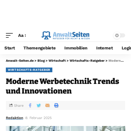
Aa
Start
Themengebiete
Immobilien
Internet
Logi
Anwalt-Seiten.de
>
Blog
>
Wirtschaft
>
Wirtschafts-Ratgeber
>
Moderne Werbetechnik Trends und Innovationen
WIRTSCHAFTS-RATGEBER
Moderne Werbetechnik Trends
und Innovationen
Share
Redaktion
8. Februar 2025