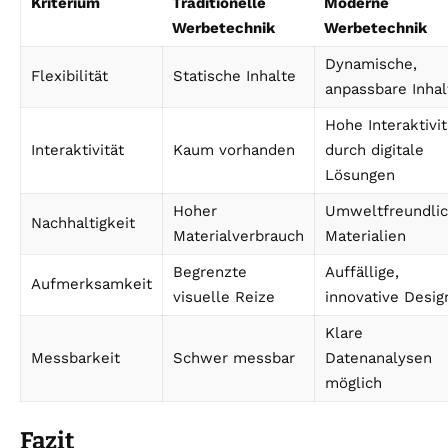
Kriterium
Traditionelle
Moderne
Werbetechnik
Werbetechnik
Dynamische,
Flexibilität
Statische Inhalte
anpassbare Inhal
Hohe Interaktivit
Interaktivität
Kaum vorhanden
durch digitale
Lösungen
Hoher
Umweltfreundli
Nachhaltigkeit
Materialverbrauch
Materialien
Begrenzte
Auffällige,
Aufmerksamkeit
visuelle Reize
innovative Desig
Klare
Messbarkeit
Schwer messbar
Datenanalysen
möglich
Fazit