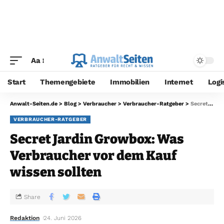
Aa
Start
Themengebiete
Immobilien
Internet
Logi
Anwalt-Seiten.de
>
Blog
>
Verbraucher
>
Verbraucher-Ratgeber
>
Secret Jardin Growbox: Was Verbraucher vor dem Kauf wissen sollten
VERBRAUCHER-RATGEBER
Secret Jardin Growbox: Was
Verbraucher vor dem Kauf
wissen sollten
Share
Redaktion
24. Juni 2026