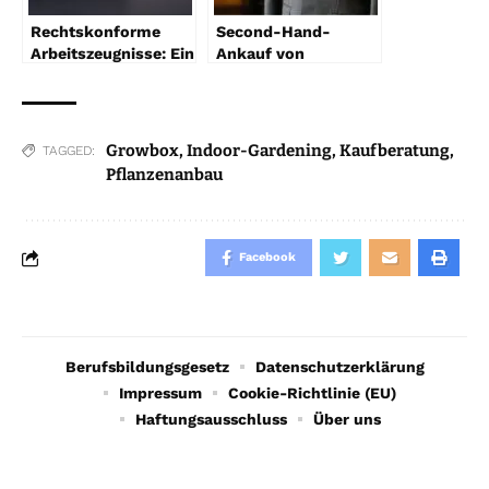
Rechtskonforme
Second-Hand-
Arbeitszeugnisse: Ein
Ankauf von
Leitfaden für
Luxuskleidung: Wer
Unternehmen
kauft meine Second-
Hand-
Designerkleidung
Growbox
,
Indoor-Gardening
,
Kaufberatung
,
TAGGED:
an?
Pflanzenanbau
Facebook
Berufsbildungsgesetz
Datenschutzerklärung
Impressum
Cookie-Richtlinie (EU)
Haftungsausschluss
Über uns