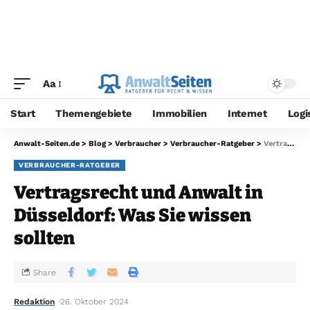
Aa
Start
Themengebiete
Immobilien
Internet
Logi
Anwalt-Seiten.de
>
Blog
>
Verbraucher
>
Verbraucher-Ratgeber
>
Vertragsrecht und Anwalt in Düsseldorf: Was Sie wissen sollten
VERBRAUCHER-RATGEBER
Vertragsrecht und Anwalt in
Düsseldorf: Was Sie wissen
sollten
Share
Redaktion
26. Oktober 2024