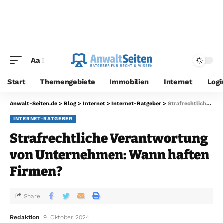
Aa
Start
Themengebiete
Immobilien
Internet
Logi
Anwalt-Seiten.de
>
Blog
>
Internet
>
Internet-Ratgeber
>
Strafrechtliche Verantwortung von Unternehmen: Wann haften Firmen?
INTERNET-RATGEBER
Strafrechtliche Verantwortung
von Unternehmen: Wann haften
Firmen?
Share
Redaktion
9. Oktober 2024