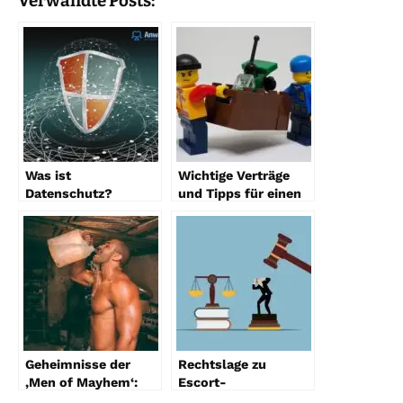
Verwandte Posts:
Was ist
Wichtige Verträge
Datenschutz?
und Tipps für einen
Datenschutz
stressfreien Umzug
verstehen
Geheimnisse der
Rechtslage zu
‚Men of Mayhem‘:
Escort-
Was du wissen
Dienstleistungen: