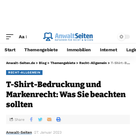
Aa
Start
Themengebiete
Immobilien
Internet
Logi
Anwalt-Seiten.de
>
Blog
>
Themengebiete
>
Recht-Allgemein
>
T-Shirt-Bedruckung und Markenrecht: Was Sie beachten sollten
RECHT-ALLGEMEIN
T-Shirt-Bedruckung und
Markenrecht: Was Sie beachten
sollten
Share
Anwalt-Seiten
27. Januar 2023