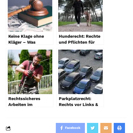
Keine Klage ohne
Hunderecht: Rechte
Kläger – Was
und Pflichten für
bedeutet diese
Hundebesitzer
Aussage?
Rechtssicheres
Parkplatzrecht:
Arbeiten im
Rechts vor Links &
Handwerksbetrieb
Regeln für sicheres
Parken
Facebook