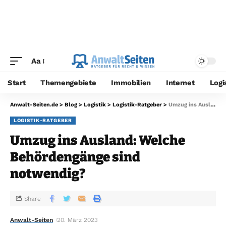
Aa
Start
Themengebiete
Immobilien
Internet
Logi
Anwalt-Seiten.de
>
Blog
>
Logistik
>
Logistik-Ratgeber
>
Umzug ins Ausland: Welche Behördengänge sind notwendig?
LOGISTIK-RATGEBER
Umzug ins Ausland: Welche
Behördengänge sind
notwendig?
Share
Anwalt-Seiten
20. März 2023