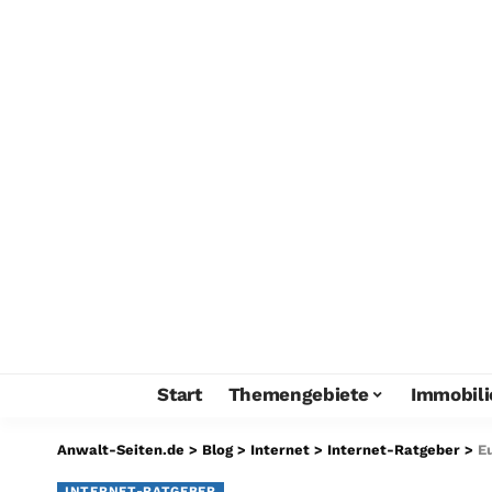
Start
Themengebiete
Immobili
Anwalt-Seiten.de
>
Blog
>
Internet
>
Internet-Ratgeber
>
E
INTERNET-RATGEBER