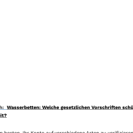
h:
Wasserbetten: Welche gesetzlichen Vorschriften schü
it?
m besten, Ihr Konto auf verschiedene Arten zu verifiziere