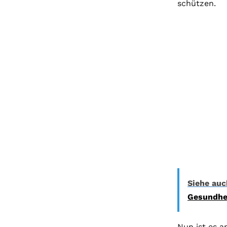
schützen.
Siehe auc
Gesundhe
Nun ist es a