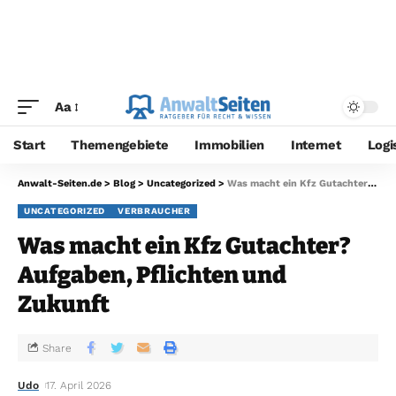
Aa
Start
Themengebiete
Immobilien
Internet
Logi
Anwalt-Seiten.de
>
Blog
>
Uncategorized
>
Was macht ein Kfz Gutachter? Aufgaben, Pflichten und Zukunft
UNCATEGORIZED
VERBRAUCHER
Was macht ein Kfz Gutachter?
Aufgaben, Pflichten und
Zukunft
Share
Udo
17. April 2026