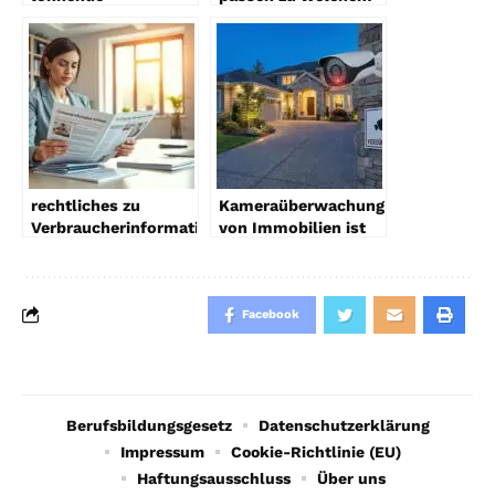
Investition?
Unternehmensziel?
rechtliches zu
Kameraüberwachung
Verbraucherinformationen
von Immobilien ist
bei Abnehm-
nur in engen Grenzen
Produkten
erlaubt
Facebook
Berufsbildungsgesetz
Datenschutzerklärung
Impressum
Cookie-Richtlinie (EU)
Haftungsausschluss
Über uns