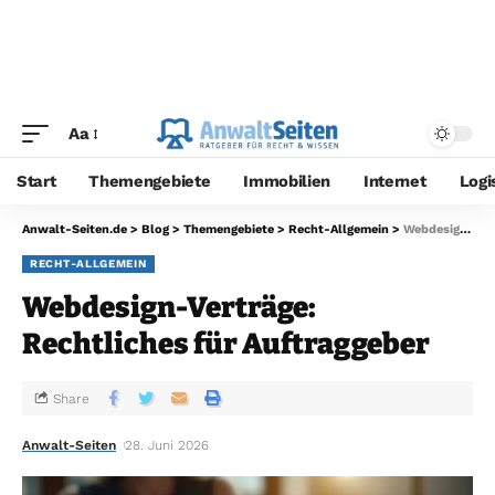
Aa
Start
Themengebiete
Immobilien
Internet
Logi
Anwalt-Seiten.de
>
Blog
>
Themengebiete
>
Recht-Allgemein
>
Webdesign-Verträge: Rechtliches für Auftraggeber
RECHT-ALLGEMEIN
Webdesign-Verträge:
Rechtliches für Auftraggeber
Share
Anwalt-Seiten
28. Juni 2026