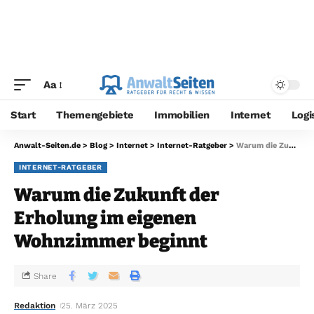
Aa
Start
Themengebiete
Immobilien
Internet
Logi
Anwalt-Seiten.de
>
Blog
>
Internet
>
Internet-Ratgeber
>
Warum die Zukunft der Erholung im eigenen Wohnzimmer beginnt
INTERNET-RATGEBER
Warum die Zukunft der
Erholung im eigenen
Wohnzimmer beginnt
Share
Redaktion
25. März 2025