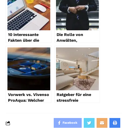
10 interessante
Die Rolle von
Fakten über die
Anwälten,
Facebook
Steuerberatern und
Werbebibliothek
Wirtschaftsprüfern
bei
Unternehmenskäufen
Vorwerk vs. Vivenso
Ratgeber für eine
ProAqua: Welcher
stressfreie
Wasserstaubsauger
Wohnungsauflösung
ist besser?
Facebook