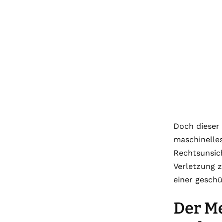
Doch dieser 
maschinelles
Rechtsunsich
Verletzung z
einer gesch
Der Me