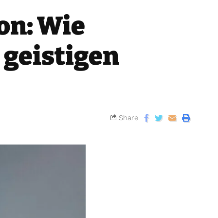
on: Wie
 geistigen
Share