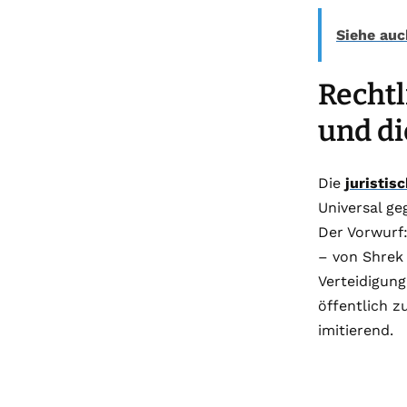
Siehe auc
Rechtl
und di
Die
juristis
Universal ge
Der Vorwurf
– von Shrek
Verteidigung
öffentlich z
imitierend.