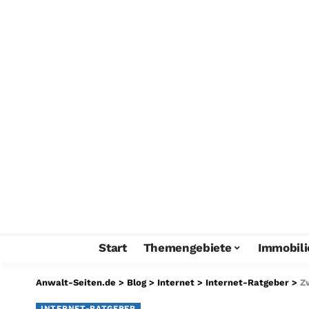
Start
Themengebiete
Immobili
Anwalt-Seiten.de
>
Blog
>
Internet
>
Internet-Ratgeber
>
Z
INTERNET-RATGEBER