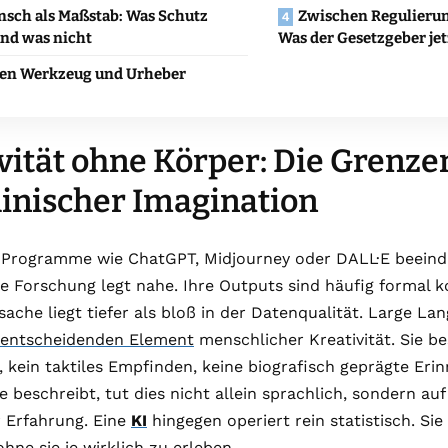
nsch als Maßstab: Was Schutz
Zwischen Regulierun
und was nicht
Was der Gesetzgeber jet
en Werkzeug und Urheber
vität ohne Körper: Die Grenze
inischer Imagination
n Programme wie ChatGPT, Midjourney oder DALL·E beeind
e Forschung legt nahe. Ihre Outputs sind häufig formal k
rsache liegt tiefer als bloß in der Datenqualität. Large 
entscheidenden Element
menschlicher Kreativität. Sie be
 kein taktiles Empfinden, keine biografisch geprägte Eri
e beschreibt, tut dies nicht allein sprachlich, sondern au
r Erfahrung. Eine
KI
hingegen operiert rein statistisch. Si
hne sie je wirklich zu erleben.