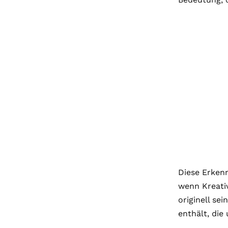
Diese Erken
wenn Kreativ
originell se
enthält, di