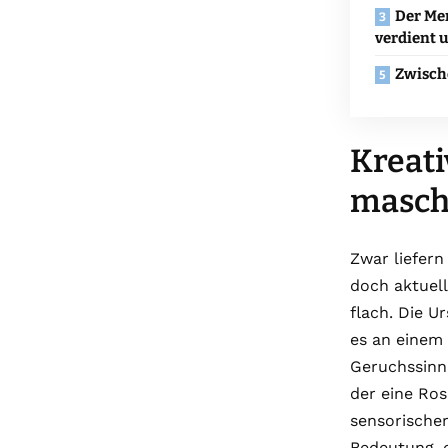
Der Me
verdient 
Zwisch
Kreati
masch
Zwar liefer
doch aktuell
flach. Die U
es an einem
Geruchssinn,
der eine Ros
sensorische
Bedeutung, o