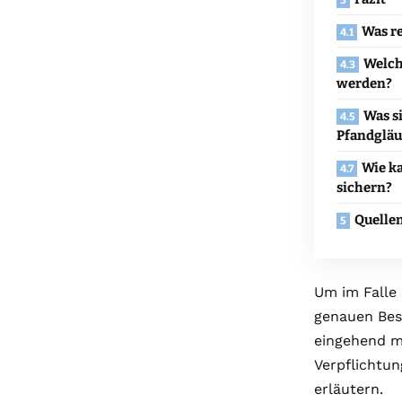
Was re
Welch
werden?
Was s
Pfandgläu
Wie k
sichern?
Quelle
Um im Falle 
genauen Be
eingehend m
Verpflichtu
erläutern.