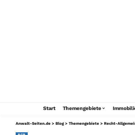
Start
Themengebiete
Immobili
Anwalt-Seiten.de
>
Blog
>
Themengebiete
>
Recht-Allgemei
BGB