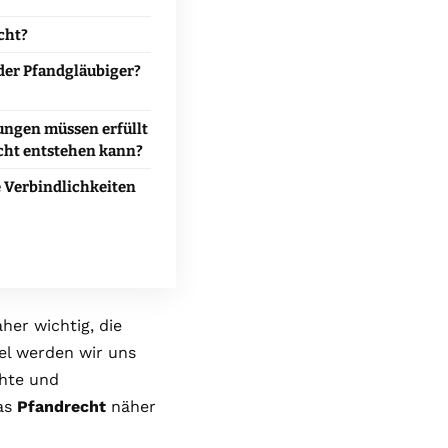
cht?
der Pfandgläubiger?
ungen müssen erfüllt
echt entstehen kann?
 Verbindlichkeiten
aher wichtig, die
el werden wir uns
chte und
as
Pfandrecht
näher