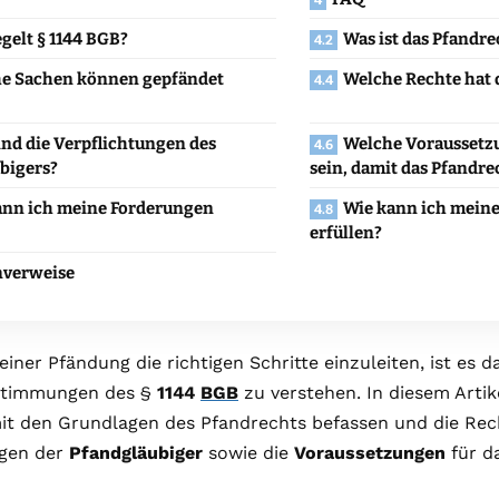
gelt § 1144 BGB?
Was ist das Pfandre
e Sachen können gepfändet
Welche Rechte hat 
ind die Verpflichtungen des
Welche Voraussetz
bigers?
sein, damit das Pfandr
ann ich meine Forderungen
Wie kann ich meine
erfüllen?
nverweise
einer Pfändung die richtigen Schritte einzuleiten, ist es d
stimmungen des §
1144
BGB
zu verstehen. In diesem Artik
it den Grundlagen des Pfandrechts befassen und die Re
ngen der
Pfandgläubiger
sowie die
Voraussetzungen
für d