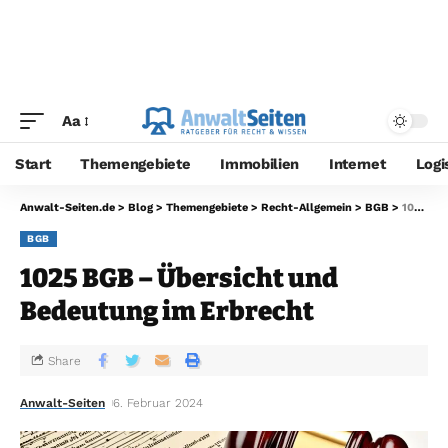
Aa
Start
Themengebiete
Immobilien
Internet
Logi
Anwalt-Seiten.de
>
Blog
>
Themengebiete
>
Recht-Allgemein
>
BGB
>
1025 BGB – Übersicht und Bedeutung im Erbrecht
BGB
1025 BGB – Übersicht und
Bedeutung im Erbrecht
Share
Anwalt-Seiten
6. Februar 2024