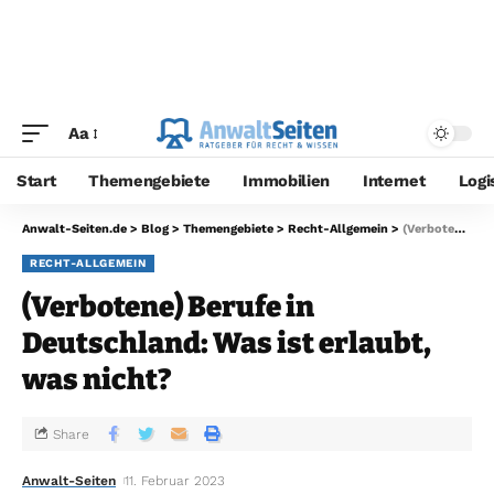
Aa
Start
Themengebiete
Immobilien
Internet
Logi
Anwalt-Seiten.de
>
Blog
>
Themengebiete
>
Recht-Allgemein
>
(Verbotene) Berufe in Deutschland: Was ist erlaubt, was nicht?
RECHT-ALLGEMEIN
(Verbotene) Berufe in
Deutschland: Was ist erlaubt,
was nicht?
Share
Anwalt-Seiten
11. Februar 2023