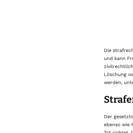
Die strafrec
und kann Fre
zivilrechtli
Löschung von
werden, unte
Straf
Der gesetzli
ebenso wie 
Tat richtet.