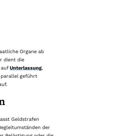
taatliche Organe ab
 dient die
 auf
Unterlassung
,
parallel geführt
auf.
n
fasst Geldstrafen
 Begleitumständen der
er Belästigung oder die