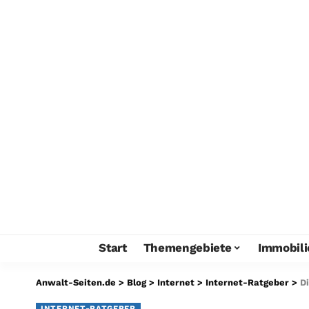
Start
Themengebiete
Immobili
Anwalt-Seiten.de
>
Blog
>
Internet
>
Internet-Ratgeber
>
D
INTERNET-RATGEBER