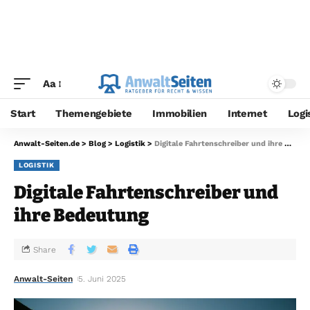
Aa
Start
Themengebiete
Immobilien
Internet
Logi
Anwalt-Seiten.de
>
Blog
>
Logistik
>
Digitale Fahrtenschreiber und ihre Bedeutung
LOGISTIK
Digitale Fahrtenschreiber und
ihre Bedeutung
Share
Anwalt-Seiten
5. Juni 2025