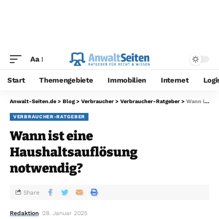
Aa
Start
Themengebiete
Immobilien
Internet
Logi
Anwalt-Seiten.de
>
Blog
>
Verbraucher
>
Verbraucher-Ratgeber
>
Wann ist eine Haushaltsauflösung notwendig?
VERBRAUCHER-RATGEBER
Wann ist eine
Haushaltsauflösung
notwendig?
Share
Redaktion
28. Januar 2025