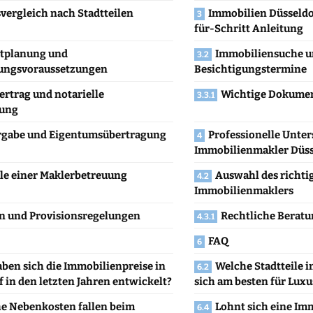
svergleich nach Stadtteilen
Immobilien Düsseldor
für-Schritt Anleitung
tplanung und
Immobiliensuche 
ungsvoraussetzungen
Besichtigungstermine
ertrag und notarielle
Wichtige Dokumen
ung
gabe und Eigentumsübertragung
Professionelle Unte
Immobilienmakler Düss
ile einer Maklerbetreuung
Auswahl des richti
Immobilienmaklers
n und Provisionsregelungen
Rechtliche Berat
FAQ
ben sich die Immobilienpreise in
Welche Stadtteile i
 in den letzten Jahren entwickelt?
sich am besten für Lux
e Nebenkosten fallen beim
Lohnt sich eine Im