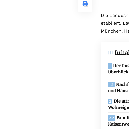
Die Landesha
etabliert. L
München, H
Inha
Der Düs
Überblick
Nachf
und Häus
Die att
Wohneig
Famil
Kaiserswe