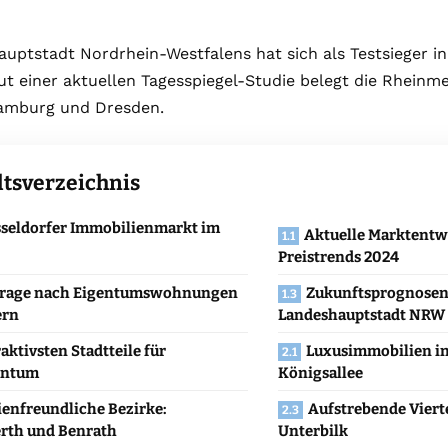
uptstadt Nordrhein-Westfalens hat sich als Testsieger in
aut einer aktuellen Tagesspiegel-Studie belegt die Rheinm
amburg und Dresden.
ltsverzeichnis
seldorfer Immobilienmarkt im
Aktuelle Marktentw
Preistrends 2024
rage nach Eigentumswohnungen
Zukunftsprognosen 
ern
Landeshauptstadt NRW
raktivsten Stadtteile für
Luxusimmobilien in
entum
Königsallee
ienfreundliche Bezirke:
Aufstrebende Vierte
rth und Benrath
Unterbilk