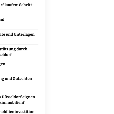
f kaufen: Schritt-
und
te und Unterlagen
rstützung durch
eldorf
gen
ung und Gutachten
n Düsseldorf eignen
usimmobilien?
mobilieninvestition