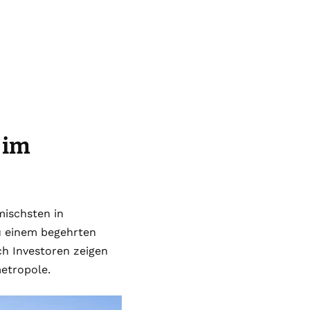
 im
mischsten in
u einem begehrten
ch Investoren zeigen
etropole.