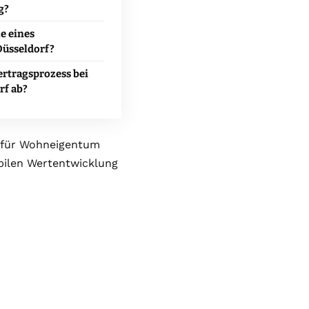
g?
le eines
Düsseldorf?
ertragsprozess bei
rf ab?
t für Wohneigentum
bilen Wertentwicklung