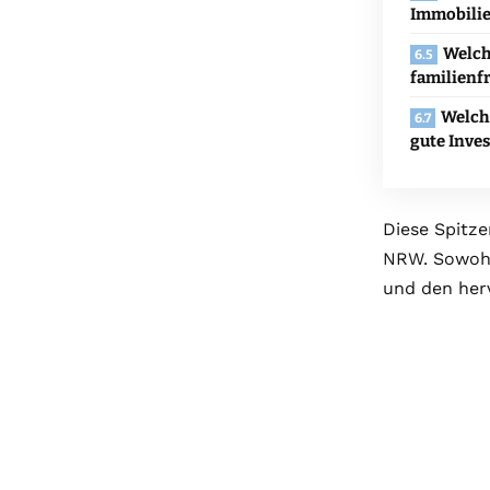
Immobilie
Welch
familienf
Welche
gute Inve
Diese Spitz
NRW. Sowohl 
und den her