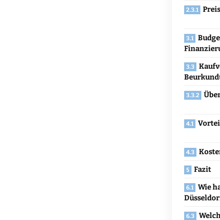
Prei
Budge
Finanzier
Kaufv
Beurkund
Über
Vorte
Koste
Fazit
Wie ha
Düsseldorf
Welch