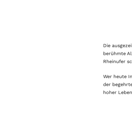
Die ausgezei
berühmte Al
Rheinufer sc
Wer heute Im
der begehrt
hoher Lebens