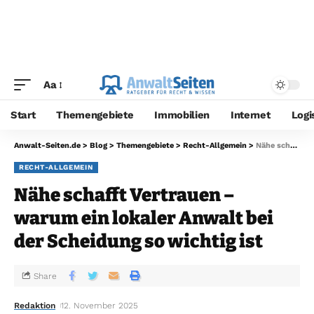
Aa
Start
Themengebiete
Immobilien
Internet
Logi
Anwalt-Seiten.de
>
Blog
>
Themengebiete
>
Recht-Allgemein
>
Nähe schafft Vertrauen – warum ein lokaler Anwalt bei der Scheidung so wichtig ist
RECHT-ALLGEMEIN
Nähe schafft Vertrauen –
warum ein lokaler Anwalt bei
der Scheidung so wichtig ist
Share
Redaktion
12. November 2025