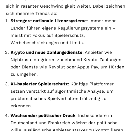
sich in rasanter Geschwindigkeit weiter. Dabei zeichnen
sich mehrere Trends ab:
Strengere nationale Lizenzsysteme
: Immer mehr
Länder führen eigene Regulierungssysteme ein –
meist mit Fokus auf Spielerschutz,
Werbebeschränkungen und Limits.
Krypto und neue Zahlungsdienste
: Anbieter wie
Nightrush integrieren zunehmend Krypto-Zahlungen
oder Dienste wie Revolut oder Apple Pay, um Hürden
zu umgehen.
KI-basierter Spielerschutz
: Künftige Plattformen
setzen verstärkt auf algorithmische Analyse, um
problematisches Spielverhalten frühzeitig zu
erkennen.
Wachsender politischer Druck
: Insbesondere in
Deutschland und Frankreich wächst der politische
Wille, ausländische Anbieter stärker zu kontrollieren