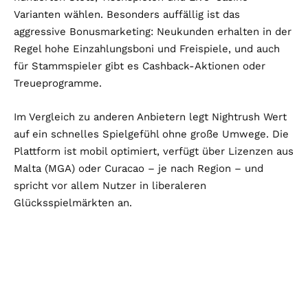
Varianten wählen. Besonders auffällig ist das
aggressive Bonusmarketing: Neukunden erhalten in der
Regel hohe Einzahlungsboni und Freispiele, und auch
für Stammspieler gibt es Cashback-Aktionen oder
Treueprogramme.
Im Vergleich zu anderen Anbietern legt Nightrush Wert
auf ein schnelles Spielgefühl ohne große Umwege. Die
Plattform ist mobil optimiert, verfügt über Lizenzen aus
Malta (MGA) oder Curacao – je nach Region – und
spricht vor allem Nutzer in liberaleren
Glücksspielmärkten an.