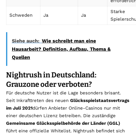
erforderlic
Starke
Schweden
Ja
Ja
Spielersch
Siehe auch:
Wie schreibt man eine
Hausarbeit? Definition, Aufbau, Thema &
Quellen
Nightrush in Deutschland:
Grauzone oder verboten?
Für deutsche Nutzer ist die Lage besonders brisant.
Seit Inkrafttreten des neuen
Glücksspielstaatsvertrags
im Juli 2021
dürfen Anbieter Online-Casinos nur mit
einer deutschen Lizenz betreiben. Die zuständige
Gemeinsame Glücksspielbehörde der Länder (GGL)
führt eine offizielle Whitelist. Nightrush befindet sich