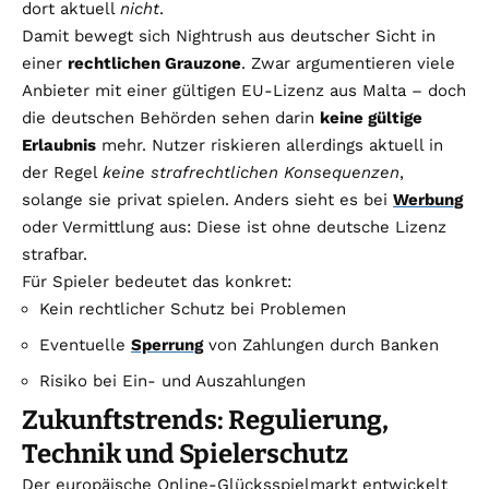
dort aktuell
nicht
.
Damit bewegt sich Nightrush aus deutscher Sicht in
einer
rechtlichen Grauzone
. Zwar argumentieren viele
Anbieter mit einer gültigen EU-Lizenz aus Malta – doch
die deutschen Behörden sehen darin
keine gültige
Erlaubnis
mehr. Nutzer riskieren allerdings aktuell in
der Regel
keine strafrechtlichen Konsequenzen
,
solange sie privat spielen. Anders sieht es bei
Werbung
oder Vermittlung aus: Diese ist ohne deutsche Lizenz
strafbar.
Für Spieler bedeutet das konkret:
Kein rechtlicher Schutz bei Problemen
Eventuelle
Sperrung
von Zahlungen durch Banken
Risiko bei Ein- und Auszahlungen
Zukunftstrends: Regulierung,
Technik und Spielerschutz
Der europäische Online-Glücksspielmarkt entwickelt