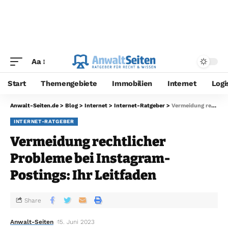
Aa
Start
Themengebiete
Immobilien
Internet
Logi
Anwalt-Seiten.de
>
Blog
>
Internet
>
Internet-Ratgeber
>
Vermeidung rechtlicher Probleme bei Instagram-Postings: Ihr Leitfaden
INTERNET-RATGEBER
Vermeidung rechtlicher
Probleme bei Instagram-
Postings: Ihr Leitfaden
Share
Anwalt-Seiten
15. Juni 2023