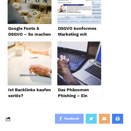
Google Fonts &
DSGVO konformes
DSGVO – So machen
Marketing mit
Sie es
Serienmail Software
rechtskonform
Ist Backlinks kaufen
Das Phänomen
seriös?
Phishing – Ein
unsichtbares Netz im
digitalen Ozean
Facebook