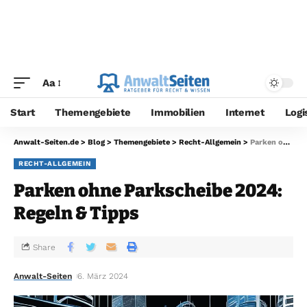
Aa
Start
Themengebiete
Immobilien
Internet
Logi
Anwalt-Seiten.de
>
Blog
>
Themengebiete
>
Recht-Allgemein
>
Parken ohne Parkscheibe 2024: Regeln & Tipps
RECHT-ALLGEMEIN
Parken ohne Parkscheibe 2024:
Regeln & Tipps
Share
Anwalt-Seiten
6. März 2024