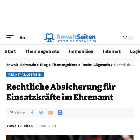
Aa
Start
Themengebiete
Immobilien
Internet
Logi
Anwalt-Seiten.de
>
Blog
>
Themengebiete
>
Recht-Allgemein
>
Rechtliche Absicherung für Einsatzkräfte im Ehrenamt
RECHT-ALLGEMEIN
Rechtliche Absicherung für
Einsatzkräfte im Ehrenamt
Share
Anwalt-Seiten
19. Mai 2026