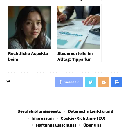
Was tun?
– was soll ich
wählen?
Rechtliche Aspekte
Steuervorteile im
beim
Alltag: Tipps für
Immobilienverkauf
Privatpersonen
2026
Facebook
Berufsbildungsgesetz
Datenschutzerklärung
Impressum
Cookie-Richtlinie (EU)
Haftungsausschluss
Über uns