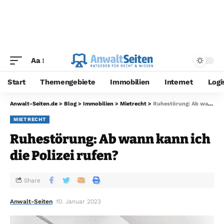
Aa
Start
Themengebiete
Immobilien
Internet
Logi
Anwalt-Seiten.de
>
Blog
>
Immobilien
>
Mietrecht
>
Ruhestörung: Ab wann kann ich die Polizei rufen?
MIETRECHT
Ruhestörung: Ab wann kann ich
die Polizei rufen?
Share
Anwalt-Seiten
10. Januar 2023