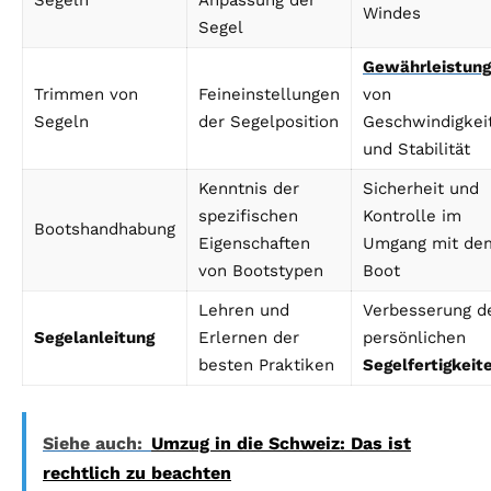
Segeln
Anpassung der
Windes
Segel
Gewährleistung
Trimmen von
Feineinstellungen
von
Segeln
der Segelposition
Geschwindigkei
und Stabilität
Kenntnis der
Sicherheit und
spezifischen
Kontrolle im
Bootshandhabung
Eigenschaften
Umgang mit de
von Bootstypen
Boot
Lehren und
Verbesserung d
Segelanleitung
Erlernen der
persönlichen
besten Praktiken
Segelfertigkeit
Siehe auch:
Umzug in die Schweiz: Das ist
rechtlich zu beachten