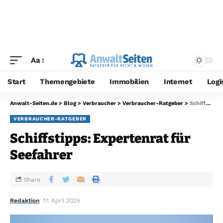
Aa
Start
Themengebiete
Immobilien
Internet
Logi
Anwalt-Seiten.de
>
Blog
>
Verbraucher
>
Verbraucher-Ratgeber
>
Schiffstipps: Expertenrat für Seefahrer
VERBRAUCHER-RATGEBER
Schiffstipps: Expertenrat für
Seefahrer
Share
Redaktion
17. April 2025