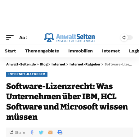
Aa
Start
Themengebiete
Immobilien
Internet
Logi
Anwalt-Seiten.de
>
Blog
>
Internet
>
Internet-Ratgeber
>
Software-Lizenzrecht: Was Unternehmen über IBM, HCL Software und Microsoft wissen müssen
INTERNET-RATGEBER
Software-Lizenzrecht: Was
Unternehmen über IBM, HCL
Software und Microsoft wissen
müssen
Share