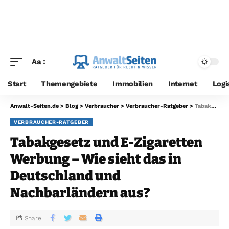
Aa
Start
Themengebiete
Immobilien
Internet
Logi
Anwalt-Seiten.de
>
Blog
>
Verbraucher
>
Verbraucher-Ratgeber
>
Tabakgesetz und E-Zigaretten Werbung – Wie sieht das in Deutschland und Nachbarländern aus?
VERBRAUCHER-RATGEBER
Tabakgesetz und E-Zigaretten
Werbung – Wie sieht das in
Deutschland und
Nachbarländern aus?
Share