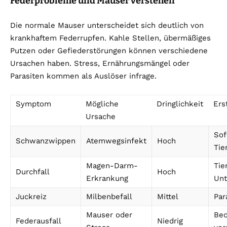
Federprobleme und Mauser verstehen
Die normale Mauser unterscheidet sich deutlich von
krankhaftem Federrupfen. Kahle Stellen, übermäßiges
Putzen oder Gefiederstörungen können verschiedene
Ursachen haben. Stress, Ernährungsmängel oder
Parasiten kommen als Auslöser infrage.
Symptom
Mögliche
Dringlichkeit
Ers
Ursache
Sof
Schwanzwippen
Atemwegsinfekt
Hoch
Tie
Magen-Darm-
Tie
Durchfall
Hoch
Erkrankung
Unt
Juckreiz
Milbenbefall
Mittel
Par
Mauser oder
Beo
Federausfall
Niedrig