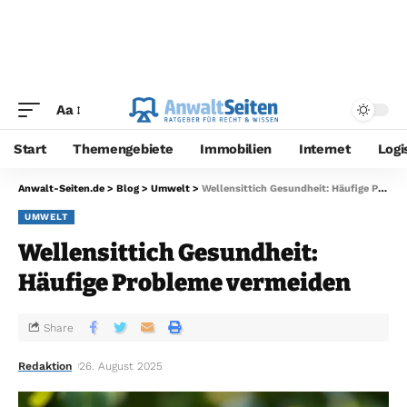
Aa
Start
Themengebiete
Immobilien
Internet
Logi
Anwalt-Seiten.de
>
Blog
>
Umwelt
>
Wellensittich Gesundheit: Häufige Probleme vermeiden
UMWELT
Wellensittich Gesundheit:
Häufige Probleme vermeiden
Share
Redaktion
26. August 2025