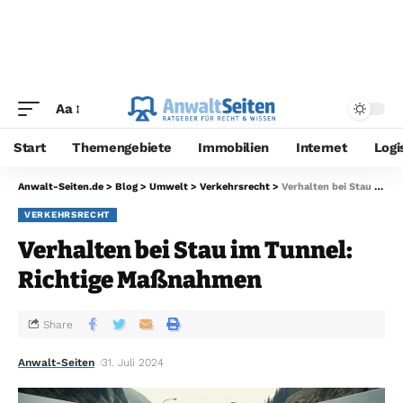
Aa
Start
Themengebiete
Immobilien
Internet
Logi
Anwalt-Seiten.de
>
Blog
>
Umwelt
>
Verkehrsrecht
>
Verhalten bei Stau im Tunnel: Richtige Maßnahmen
VERKEHRSRECHT
Verhalten bei Stau im Tunnel:
Richtige Maßnahmen
Share
Anwalt-Seiten
31. Juli 2024