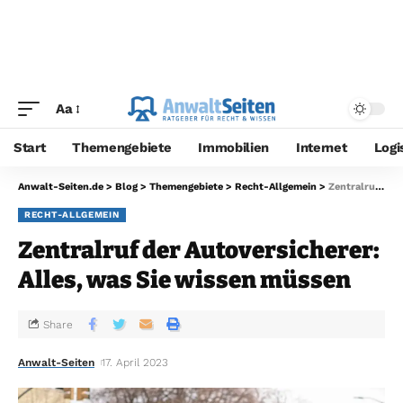
Aa
Start
Themengebiete
Immobilien
Internet
Logi
Anwalt-Seiten.de
>
Blog
>
Themengebiete
>
Recht-Allgemein
>
Zentralruf der Autoversicherer: Alles, was Sie wissen müssen
RECHT-ALLGEMEIN
Zentralruf der Autoversicherer:
Alles, was Sie wissen müssen
Share
Anwalt-Seiten
17. April 2023