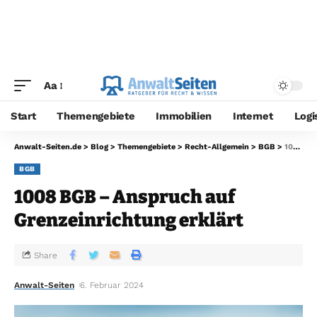
Aa
Start
Themengebiete
Immobilien
Internet
Logi
Anwalt-Seiten.de
>
Blog
>
Themengebiete
>
Recht-Allgemein
>
BGB
>
1008 BGB – Anspruch auf Grenzeinrichtung erklärt
BGB
1008 BGB – Anspruch auf
Grenzeinrichtung erklärt
Share
Anwalt-Seiten
6. Februar 2024