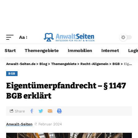
Aa
Start
Themengebiete
Immobilien
Internet
Logi
Anwalt-Seiten.de
>
Blog
>
Themengebiete
>
Recht-Allgemein
>
BGB
>
Eigentümerpfandrecht – § 1147 BGB erklärt
BGB
Eigentümerpfandrecht – § 1147
BGB erklärt
Share
Anwalt-Seiten
7. Februar 2024