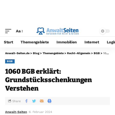
Aa
Start
Themengebiete
Immobilien
Internet
Logi
Anwalt-Seiten.de
>
Blog
>
Themengebiete
>
Recht-Allgemein
>
BGB
>
1060 BGB erklärt: Grundstücksschenkungen Verstehen
BGB
1060 BGB erklärt:
Grundstücksschenkungen
Verstehen
Share
Anwalt-Seiten
6. Februar 2024