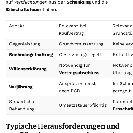
auf
Verpflichtungen
aus der
Schenkung
und die
Erbschaftsteuer
haben.
Aspekt
Relevanz bei
Relevanz
Kaufvertrag
Grundstü
Gegenleistung
Grundvoraussetzung
Keine er
Sachmängelhaftung
Gesetzlich geregelt
Entfällt
Notwendig für
Notwendi
Willenserklärung
Vertragsabschluss
Übertrag
Ansprüche meist
Im Schen
Verjährung
nach BGB
geregelt
Steuerliche
Potentiel
Umsatzsteuerpflichtig
Behandlung
Erbschaf
Typische Herausforderungen und