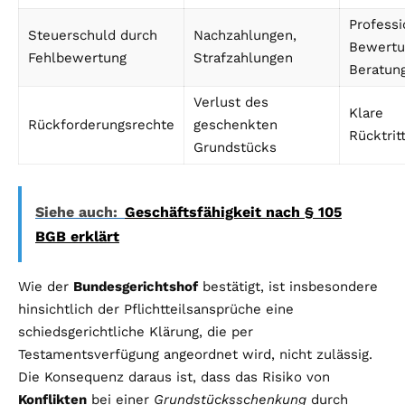
Professi
Steuerschuld durch
Nachzahlungen,
Bewertu
Fehlbewertung
Strafzahlungen
Beratun
Verlust des
Klare
Rückforderungsrechte
geschenkten
Rücktrit
Grundstücks
Siehe auch:
Geschäftsfähigkeit nach § 105
BGB erklärt
Wie der
Bundesgerichtshof
bestätigt, ist insbesondere
hinsichtlich der Pflichtteilsansprüche eine
schiedsgerichtliche Klärung, die per
Testamentsverfügung angeordnet wird, nicht zulässig.
Die Konsequenz daraus ist, dass das Risiko von
Konflikten
bei einer
Grundstücksschenkung
durch