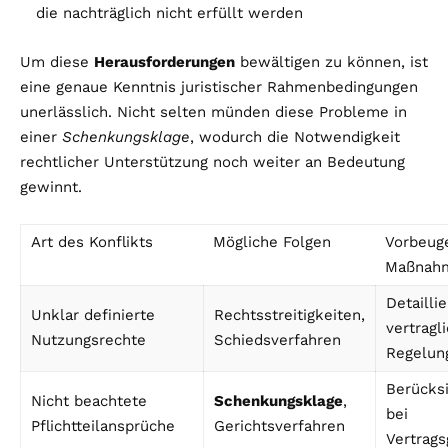
die nachträglich nicht erfüllt werden
Um diese
Herausforderungen
bewältigen zu können, ist
eine genaue Kenntnis juristischer Rahmenbedingungen
unerlässlich. Nicht selten münden diese Probleme in
einer
Schenkungsklage
, wodurch die Notwendigkeit
rechtlicher Unterstützung noch weiter an Bedeutung
gewinnt.
Art des Konflikts
Mögliche Folgen
Vorbeug
Maßnah
Detaillie
Unklar definierte
Rechtsstreitigkeiten,
vertragl
Nutzungsrechte
Schiedsverfahren
Regelun
Berücksi
Nicht beachtete
Schenkungsklage
,
bei
Pflichtteilansprüche
Gerichtsverfahren
Vertrags